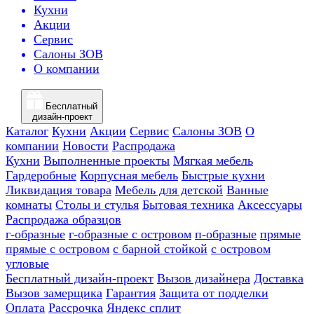
Кухни
Акции
Сервис
Салоны ЗОВ
О компании
Бесплатный
дизайн-проект
Каталог
Кухни
Акции
Сервис
Салоны ЗОВ
О
компании
Новости
Распродажа
Кухни
Выполненные проекты
Мягкая мебель
Гардеробные
Корпусная мебель
Быстрые кухни
Ликвидация товара
Мебель для детской
Ванные
комнаты
Столы и стулья
Бытовая техника
Аксессуары
Распродажа образцов
г-образные
г-образные с островом
п-образные
прямые
прямые с островом
с барной стойкой
с островом
угловые
Бесплатный дизайн-проект
Вызов дизайнера
Доставка
Вызов замерщика
Гарантия
Защита от подделки
Оплата
Рассрочка
Яндекс сплит