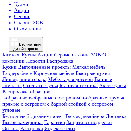
Кухни
Акции
Сервис
Салоны ЗОВ
О компании
Бесплатный
дизайн-проект
Каталог
Кухни
Акции
Сервис
Салоны ЗОВ
О
компании
Новости
Распродажа
Кухни
Выполненные проекты
Мягкая мебель
Гардеробные
Корпусная мебель
Быстрые кухни
Ликвидация товара
Мебель для детской
Ванные
комнаты
Столы и стулья
Бытовая техника
Аксессуары
Распродажа образцов
г-образные
г-образные с островом
п-образные
прямые
прямые с островом
с барной стойкой
с островом
угловые
Бесплатный дизайн-проект
Вызов дизайнера
Доставка
Вызов замерщика
Гарантия
Защита от подделки
Оплата
Рассрочка
Яндекс сплит