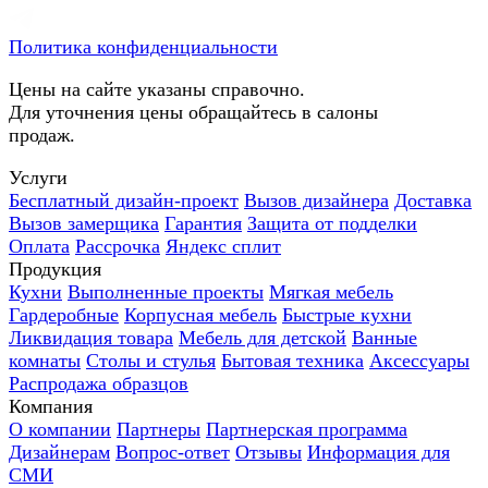
Политика конфиденциальности
Цены на сайте указаны справочно.
Для уточнения цены обращайтесь в салоны
продаж.
Услуги
Бесплатный дизайн-проект
Вызов дизайнера
Доставка
Вызов замерщика
Гарантия
Защита от подделки
Оплата
Рассрочка
Яндекс сплит
Продукция
Кухни
Выполненные проекты
Мягкая мебель
Гардеробные
Корпусная мебель
Быстрые кухни
Ликвидация товара
Мебель для детской
Ванные
комнаты
Столы и стулья
Бытовая техника
Аксессуары
Распродажа образцов
Компания
О компании
Партнеры
Партнерская программа
Дизайнерам
Вопрос-ответ
Отзывы
Информация для
СМИ