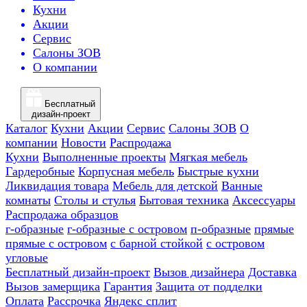
Кухни
Акции
Сервис
Салоны ЗОВ
О компании
Бесплатный
дизайн-проект
Каталог
Кухни
Акции
Сервис
Салоны ЗОВ
О
компании
Новости
Распродажа
Кухни
Выполненные проекты
Мягкая мебель
Гардеробные
Корпусная мебель
Быстрые кухни
Ликвидация товара
Мебель для детской
Ванные
комнаты
Столы и стулья
Бытовая техника
Аксессуары
Распродажа образцов
г-образные
г-образные с островом
п-образные
прямые
прямые с островом
с барной стойкой
с островом
угловые
Бесплатный дизайн-проект
Вызов дизайнера
Доставка
Вызов замерщика
Гарантия
Защита от подделки
Оплата
Рассрочка
Яндекс сплит