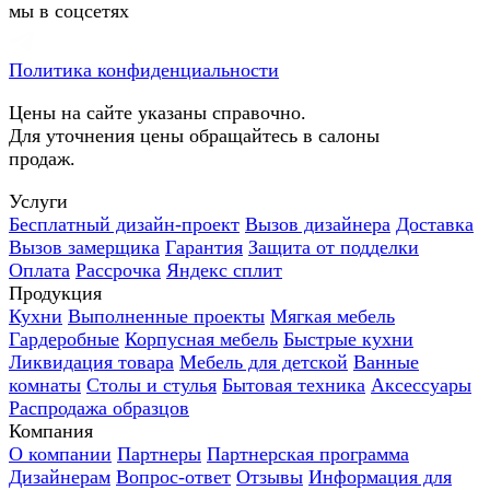
мы в соцсетях
Политика конфиденциальности
Цены на сайте указаны справочно.
Для уточнения цены обращайтесь в салоны
продаж.
Услуги
Бесплатный дизайн-проект
Вызов дизайнера
Доставка
Вызов замерщика
Гарантия
Защита от подделки
Оплата
Рассрочка
Яндекс сплит
Продукция
Кухни
Выполненные проекты
Мягкая мебель
Гардеробные
Корпусная мебель
Быстрые кухни
Ликвидация товара
Мебель для детской
Ванные
комнаты
Столы и стулья
Бытовая техника
Аксессуары
Распродажа образцов
Компания
О компании
Партнеры
Партнерская программа
Дизайнерам
Вопрос-ответ
Отзывы
Информация для