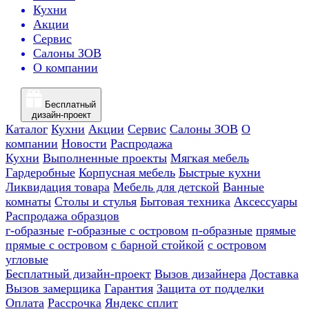
Кухни
Акции
Сервис
Салоны ЗОВ
О компании
Бесплатный
дизайн-проект
Каталог
Кухни
Акции
Сервис
Салоны ЗОВ
О
компании
Новости
Распродажа
Кухни
Выполненные проекты
Мягкая мебель
Гардеробные
Корпусная мебель
Быстрые кухни
Ликвидация товара
Мебель для детской
Ванные
комнаты
Столы и стулья
Бытовая техника
Аксессуары
Распродажа образцов
г-образные
г-образные с островом
п-образные
прямые
прямые с островом
с барной стойкой
с островом
угловые
Бесплатный дизайн-проект
Вызов дизайнера
Доставка
Вызов замерщика
Гарантия
Защита от подделки
Оплата
Рассрочка
Яндекс сплит