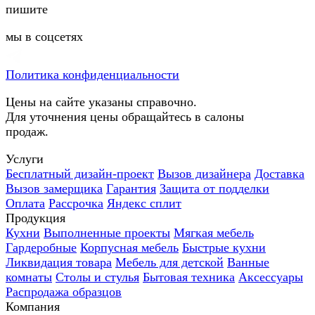
пишите
мы в соцсетях
Политика конфиденциальности
Цены на сайте указаны справочно.
Для уточнения цены обращайтесь в салоны
продаж.
Услуги
Бесплатный дизайн-проект
Вызов дизайнера
Доставка
Вызов замерщика
Гарантия
Защита от подделки
Оплата
Рассрочка
Яндекс сплит
Продукция
Кухни
Выполненные проекты
Мягкая мебель
Гардеробные
Корпусная мебель
Быстрые кухни
Ликвидация товара
Мебель для детской
Ванные
комнаты
Столы и стулья
Бытовая техника
Аксессуары
Распродажа образцов
Компания