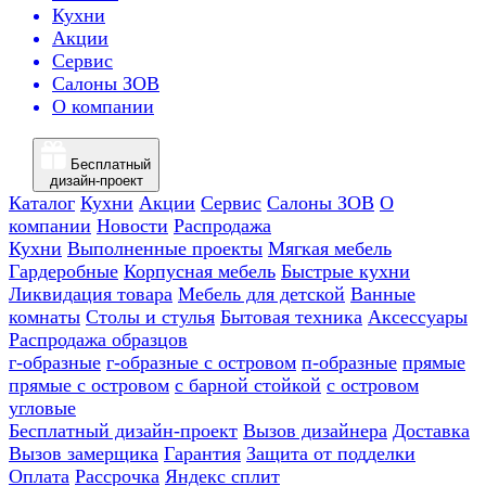
Кухни
Акции
Сервис
Салоны ЗОВ
О компании
Бесплатный
дизайн-проект
Каталог
Кухни
Акции
Сервис
Салоны ЗОВ
О
компании
Новости
Распродажа
Кухни
Выполненные проекты
Мягкая мебель
Гардеробные
Корпусная мебель
Быстрые кухни
Ликвидация товара
Мебель для детской
Ванные
комнаты
Столы и стулья
Бытовая техника
Аксессуары
Распродажа образцов
г-образные
г-образные с островом
п-образные
прямые
прямые с островом
с барной стойкой
с островом
угловые
Бесплатный дизайн-проект
Вызов дизайнера
Доставка
Вызов замерщика
Гарантия
Защита от подделки
Оплата
Рассрочка
Яндекс сплит