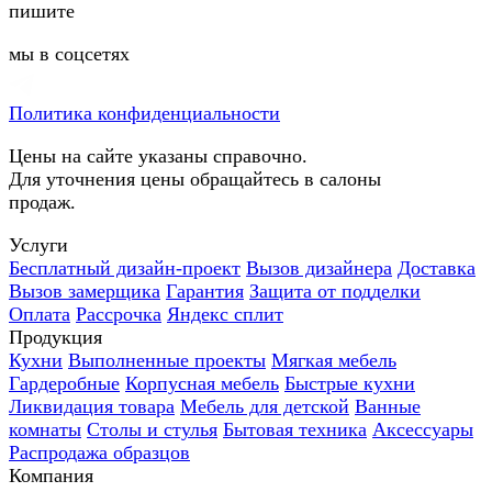
пишите
мы в соцсетях
Политика конфиденциальности
Цены на сайте указаны справочно.
Для уточнения цены обращайтесь в салоны
продаж.
Услуги
Бесплатный дизайн-проект
Вызов дизайнера
Доставка
Вызов замерщика
Гарантия
Защита от подделки
Оплата
Рассрочка
Яндекс сплит
Продукция
Кухни
Выполненные проекты
Мягкая мебель
Гардеробные
Корпусная мебель
Быстрые кухни
Ликвидация товара
Мебель для детской
Ванные
комнаты
Столы и стулья
Бытовая техника
Аксессуары
Распродажа образцов
Компания