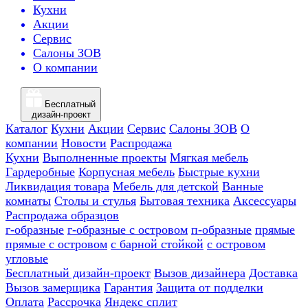
Кухни
Акции
Сервис
Салоны ЗОВ
О компании
Бесплатный
дизайн-проект
Каталог
Кухни
Акции
Сервис
Салоны ЗОВ
О
компании
Новости
Распродажа
Кухни
Выполненные проекты
Мягкая мебель
Гардеробные
Корпусная мебель
Быстрые кухни
Ликвидация товара
Мебель для детской
Ванные
комнаты
Столы и стулья
Бытовая техника
Аксессуары
Распродажа образцов
г-образные
г-образные с островом
п-образные
прямые
прямые с островом
с барной стойкой
с островом
угловые
Бесплатный дизайн-проект
Вызов дизайнера
Доставка
Вызов замерщика
Гарантия
Защита от подделки
Оплата
Рассрочка
Яндекс сплит