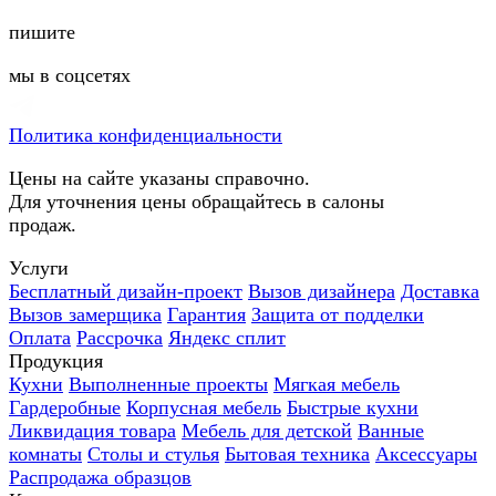
пишите
мы в соцсетях
Политика конфиденциальности
Цены на сайте указаны справочно.
Для уточнения цены обращайтесь в салоны
продаж.
Услуги
Бесплатный дизайн-проект
Вызов дизайнера
Доставка
Вызов замерщика
Гарантия
Защита от подделки
Оплата
Рассрочка
Яндекс сплит
Продукция
Кухни
Выполненные проекты
Мягкая мебель
Гардеробные
Корпусная мебель
Быстрые кухни
Ликвидация товара
Мебель для детской
Ванные
комнаты
Столы и стулья
Бытовая техника
Аксессуары
Распродажа образцов