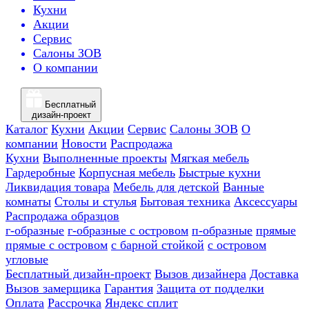
Кухни
Акции
Сервис
Салоны ЗОВ
О компании
Бесплатный
дизайн-проект
Каталог
Кухни
Акции
Сервис
Салоны ЗОВ
О
компании
Новости
Распродажа
Кухни
Выполненные проекты
Мягкая мебель
Гардеробные
Корпусная мебель
Быстрые кухни
Ликвидация товара
Мебель для детской
Ванные
комнаты
Столы и стулья
Бытовая техника
Аксессуары
Распродажа образцов
г-образные
г-образные с островом
п-образные
прямые
прямые с островом
с барной стойкой
с островом
угловые
Бесплатный дизайн-проект
Вызов дизайнера
Доставка
Вызов замерщика
Гарантия
Защита от подделки
Оплата
Рассрочка
Яндекс сплит