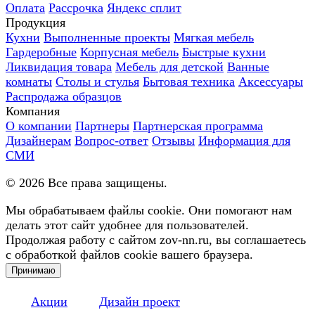
Оплата
Рассрочка
Яндекс сплит
Продукция
Кухни
Выполненные проекты
Мягкая мебель
Гардеробные
Корпусная мебель
Быстрые кухни
Ликвидация товара
Мебель для детской
Ванные
комнаты
Столы и стулья
Бытовая техника
Аксессуары
Распродажа образцов
Компания
О компании
Партнеры
Партнерская программа
Дизайнерам
Вопрос-ответ
Отзывы
Информация для
СМИ
©
2026
Все права защищены.
Мы обрабатываем файлы cookie. Они помогают нам
делать этот сайт удобнее для пользователей.
Продолжая работу с сайтом zov-nn.ru, вы соглашаетесь
с обработкой файлов cookie вашего браузера.
Принимаю
Акции
Дизайн проект