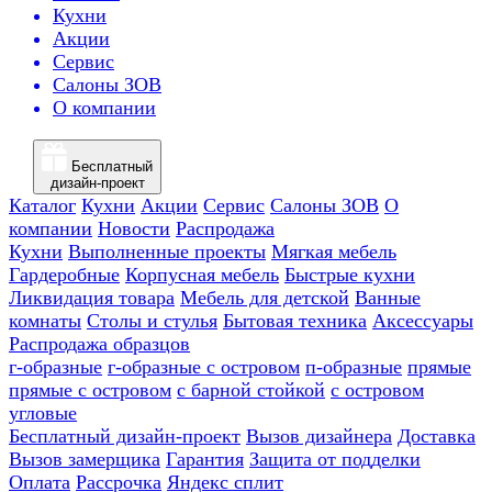
Кухни
Акции
Сервис
Салоны ЗОВ
О компании
Бесплатный
дизайн-проект
Каталог
Кухни
Акции
Сервис
Салоны ЗОВ
О
компании
Новости
Распродажа
Кухни
Выполненные проекты
Мягкая мебель
Гардеробные
Корпусная мебель
Быстрые кухни
Ликвидация товара
Мебель для детской
Ванные
комнаты
Столы и стулья
Бытовая техника
Аксессуары
Распродажа образцов
г-образные
г-образные с островом
п-образные
прямые
прямые с островом
с барной стойкой
с островом
угловые
Бесплатный дизайн-проект
Вызов дизайнера
Доставка
Вызов замерщика
Гарантия
Защита от подделки
Оплата
Рассрочка
Яндекс сплит