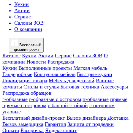
Кухни
Акции
Сервис
Салоны ЗОВ
О компании
Бесплатный
дизайн-проект
Каталог
Кухни
Акции
Сервис
Салоны ЗОВ
О
компании
Новости
Распродажа
Кухни
Выполненные проекты
Мягкая мебель
Гардеробные
Корпусная мебель
Быстрые кухни
Ликвидация товара
Мебель для детской
Ванные
комнаты
Столы и стулья
Бытовая техника
Аксессуары
Распродажа образцов
г-образные
г-образные с островом
п-образные
прямые
прямые с островом
с барной стойкой
с островом
угловые
Бесплатный дизайн-проект
Вызов дизайнера
Доставка
Вызов замерщика
Гарантия
Защита от подделки
Оплата
Рассрочка
Яндекс сплит