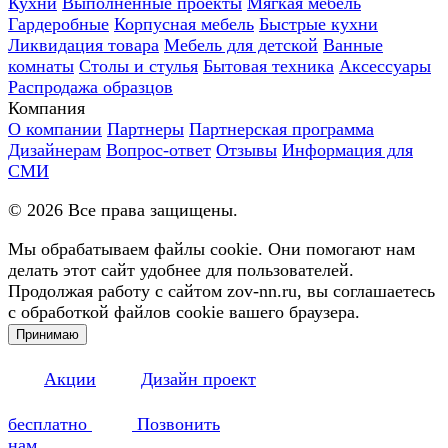
Кухни
Выполненные проекты
Мягкая мебель
Гардеробные
Корпусная мебель
Быстрые кухни
Ликвидация товара
Мебель для детской
Ванные
комнаты
Столы и стулья
Бытовая техника
Аксессуары
Распродажа образцов
Компания
О компании
Партнеры
Партнерская программа
Дизайнерам
Вопрос-ответ
Отзывы
Информация для
СМИ
©
2026
Все права защищены.
Мы обрабатываем файлы cookie. Они помогают нам
делать этот сайт удобнее для пользователей.
Продолжая работу с сайтом zov-nn.ru, вы соглашаетесь
с обработкой файлов cookie вашего браузера.
Принимаю
Акции
Дизайн проект
бесплатно
Позвонить
нам